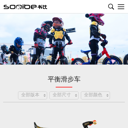
首页
跨龄童车
平衡滑步车
7bike
平衡滑步车
书比动态
平衡滑步车
山地车
资讯动态
招商加盟
装备配件
赛事培训
加入书比
关于我们
产品动态
亲子活动
经销商
关于7bike
关于书比
English
视频分享
其他配件
品牌故事
安装视频