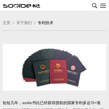
首页
主页
关于我们
专利技术
跨龄童车
平衡滑步车
7bike
平衡滑步车
书比动态
山地车
资讯动态
招商加盟
装备配件
赛事培训
加入书比
关于我们
产品动态
亲子活动
经销商
关于7bike
关于书比
English
视频分享
短短几年，sooibe书比已经获得授权的国家专利多达70+项
其他配件
品牌故事
安装视频