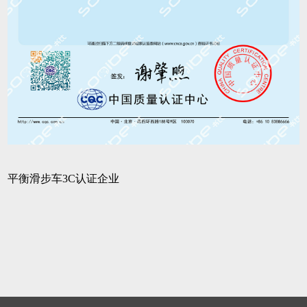
平衡滑步车3C认证企业